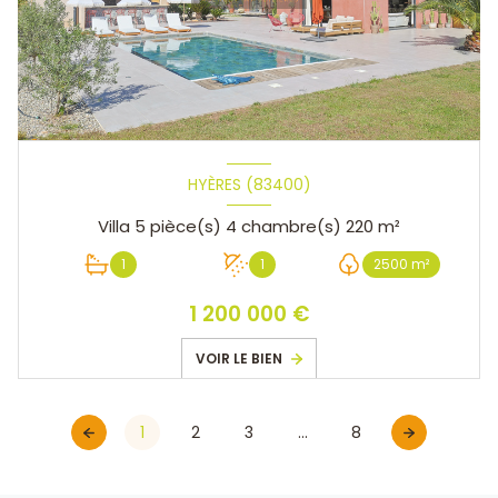
HYÈRES (83400)
Villa 5 pièce(s) 4 chambre(s) 220 m²
1
1
2500 m²
1 200 000 €
VOIR LE BIEN
1
2
3
...
8