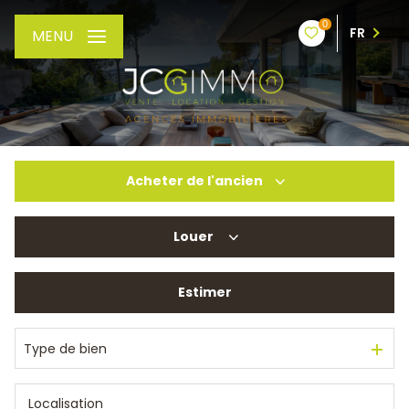
0
FR
MENU
Acheter
de l'ancien
Louer
De l'ancien
De l'immo pro
Estimer
à l'année
De l'immo pro
Type de bien