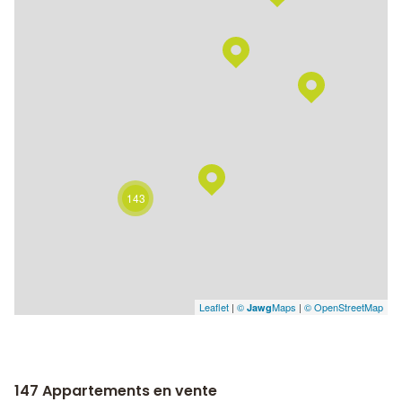
143
Leaflet
|
©
Maps
|
© OpenStreetMap
Jawg
147
Appartements en vente