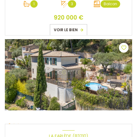
1
3
Balcon
920 000 €
VOIR LE BIEN
LA FARLÈDE (83210)