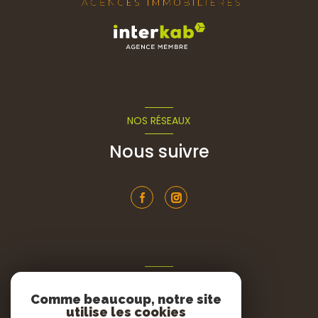
NOS RÉSEAUX
Nous suivre
ADHÉRENTS
Comme beaucoup, notre site
Nous adhérons
utilise les cookies