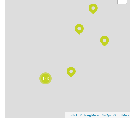
143
Leaflet
|
©
Maps
|
© OpenStreetMap
Jawg