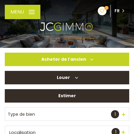
0
FR
MENU
Acheter
de l'ancien
Louer
De l'ancien
De l'immo pro
Estimer
à l'année
De l'immo pro
Type de bien
1
1
Localisation