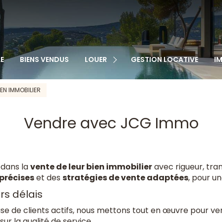
TOUS NOS BIENS
APPARTEMENTS
MAISONS
VEN
E
BIENS VENDUS
LOUER
GESTION LOCATIVE
I
GARAGES
LOC
CABANONS
EN IMMOBILIER
MAISONS DE VILLAGE
Vendre avec JCG Immo
AUTRE
 dans la
vente de leur bien immobilier
avec rigueur, tra
précises
et des
stratégies de vente adaptées
, pour u
rs délais
se de clients actifs, nous mettons tout en œuvre pour ven
ur la qualité de service.