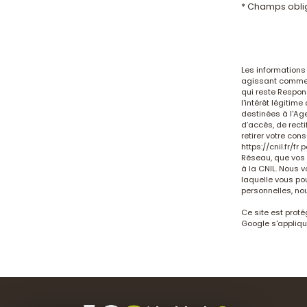
* Champs obli
Les informations 
agissant comme S
qui reste Respon
l'intérêt légiti
destinées à l'Ag
d’accès, de recti
retirer votre co
https://cnil.fr/fr
po
Réseau, que vos 
à la CNIL. Nous v
laquelle vous pou
personnelles, no
Ce site est prot
Google s'appliqu