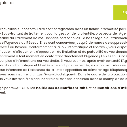
gatoires
E
recueillies sur ce formulaire sont enregistrées dans un fichier informatisé par 
ous-traitant du traitement pour la gestion de la clientèle/prospects de l'Ag
sable du Traitement de vos Données personnelles. La base légale du traitemen
me de l'Agence / du Réseau. Elles sont conservées jusqu'à demande de suppressi
ence / au Réseau. Conformément à la loi « informatique et libertés », vous dispo
fication, d’effacement, d’opposition, de limitation et de portabilité de vos donn
nsentement à tout moment en contactant directement l’Agence / Le Réseau. Consu
ur plus d’informations sur vos droits. Si vous estimez, après avoir contacté l'Ag
droits « Informatique et Libertés » ne sont pas respectés, vous pouvez adresse
ous informons de l’existence de la liste d'opposition au démarchage téléphonique
vez vous inscrire ici :
https://www.bloctel.gouv.fr
. Dans le cadre de la protecti
us vous invitons à ne pas inscrire de Données sensibles dans le champ de saisie
égé par reCAPTCHA, les
Politiques de Confidentialité
et es
Conditions d'util
ent.