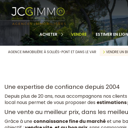
TOUS NOS BIENS
APPARTEMENTS
MAISONS
ACHETER
VENDRE
ESTIMER EN LIGN
TERRAINS
CABANONS
AGENCE IMMOBILIÈRE À SOLLIÈS-PONT ET DANS LE VAR
VENDRE UN BI
MAISONS DE VILLAGE
AUTRE
Une expertise de confiance depuis 2004
Depuis plus de 20 ans, nous accompagnons nos clients
local nous permet de vous proposer des
estimations 
Une vente au meilleur prix, dans les meilleu
Grâce à une
connaissance fine du marché
et une ba
objectif :
vendre vite, et au bon prix
, sans compromis s