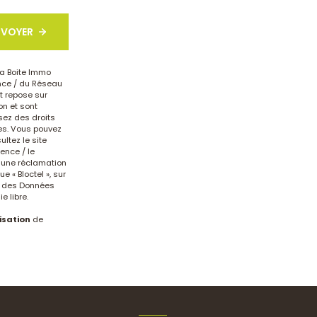
NVOYER
La Boite Immo
ence / du Réseau
t repose sur
on et sont
sez des droits
ées. Vous pouvez
ltez le site
ence / le
r une réclamation
 « Bloctel », sur
on des Données
 libre.
isation
de