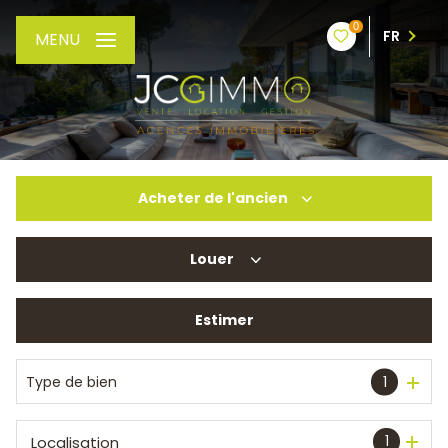
0
FR
MENU
Acheter
de l'ancien
Louer
De l'ancien
De l'immo pro
Estimer
à l'année
De l'immo pro
Type de bien
1
1
Localisation