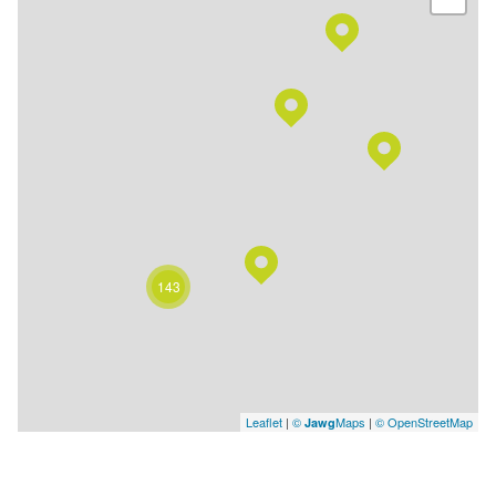
143
Leaflet
|
©
Maps
|
© OpenStreetMap
Jawg