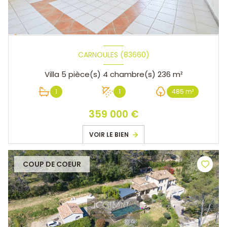
CARNOULES (83660)
Villa 5 pièce(s) 4 chambre(s) 236 m²
1
1
485 m²
359 000 €
VOIR LE BIEN
COUP DE COEUR