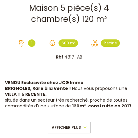
Maison 5 pièce(s) 4
chambre(s) 120 m²
1
600 m²
Piscine
Réf
4817_AB
VENDU Exclusivité chez JCG Immo
BRIGNOLES,
Rare à la Vente !
Nous vous proposons une
VILLA T 5 RECENTE.
située dans un secteur très recherché, proche de toutes
commodités d'une surface de
120
m², construite en 2017
sur un Terrain de
600m² !
Cette charmante maison mitoyenne d'un côté, exposée
AFFICHER PLUS
plein SUD d 'une surface d'environ
120m²
habitable se
compose au rez-de-chaussée d'une entrée, d'un wc,