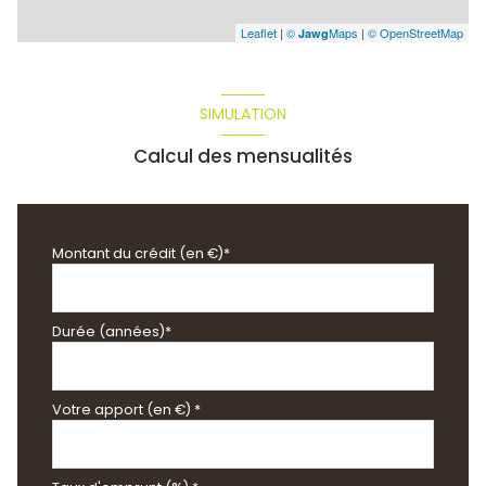
Leaflet
|
©
Maps
|
© OpenStreetMap
Jawg
SIMULATION
Calcul des mensualités
Montant du crédit (en €)*
Durée (années)*
Votre apport (en €) *