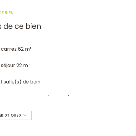
E BIEN
s de ce bien
carrez 62 m²
séjour 22 m²
1 salle(s) de bain
cuisine américaine (équipée)
ÉRISTIQUES
exposition Sud