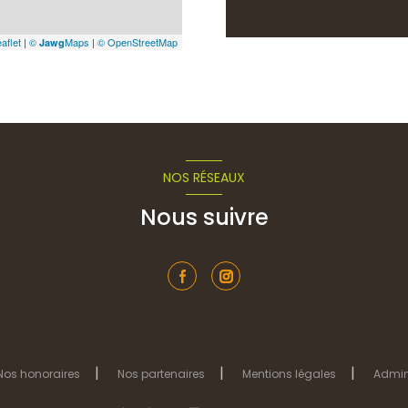
aflet
|
©
Maps
|
© OpenStreetMap
Jawg
NOS RÉSEAUX
Nous suivre
Nos honoraires
Nos partenaires
Mentions légales
Admi