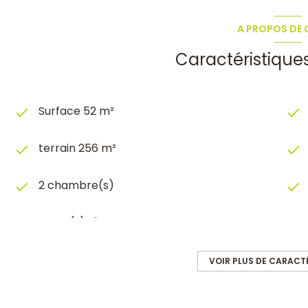
A PROPOS DE C
Caractéristique
Surface 52 m²
terrain 256 m²
2 chambre(s)
1 salle(s) d'eau
Chauffage individuel : radiateur
VOIR PLUS DE CARACT
(electrique)