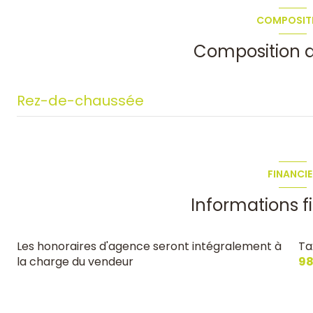
1 côté(s) mitoyen(s)
COMPOSIT
arboré
Composition d
Rez-de-chaussée
salon/sejour
chambre
FINANCIE
chambre
Informations f
salle de bain
Les honoraires d'agence seront intégralement à
Ta
buanderie
la charge du vendeur
98
réserve