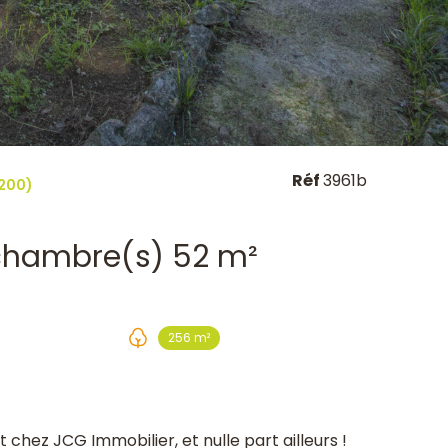
Réf
3961b
200)
Maison 3 pièce(s) 2 chambre(s) 52 m²
256 m²
hez JCG Immobilier, et nulle part ailleurs !