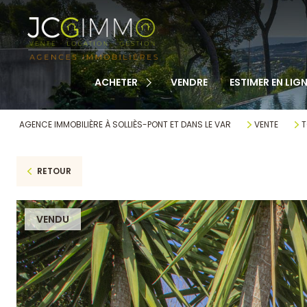
TOUS NOS BIENS
APPARTEMENTS
MAISONS
ACHETER
VENDRE
ESTIMER EN LIGN
TERRAINS
CABANONS
AGENCE IMMOBILIÈRE À SOLLIÈS-PONT ET DANS LE VAR
VENTE
T
MAISONS DE VILLAGE
RETOUR
AUTRE
VENDU