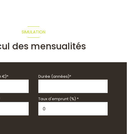
SIMULATION
cul des mensualités
n €)*
Durée (années)*
*
Taux d'emprunt (%) *