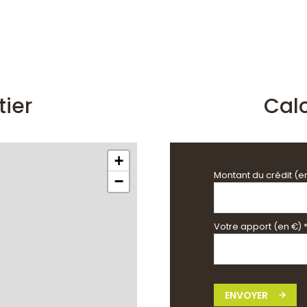
tier
Cal
+
Montant du crédit (e
−
Votre apport (en €) 
ENVOYER