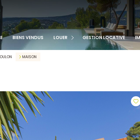
TOUS NOS BIENS
APPARTEMENTS
MAISONS
VEN
E
BIENS VENDUS
LOUER
GESTION LOCATIVE
I
GARAGES
LOC
CABANONS
OULON
MAISON
MAISONS DE VILLAGE
AUTRE