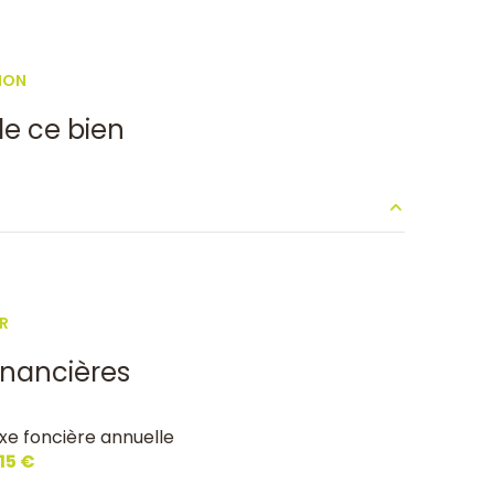
terrasse
ION
e ce bien
30.35 m²
12.65 m²
R
4.10 m²
inancières
3.7 m²
xe foncière annuelle
1.30 m²
415 €
3.95 m²