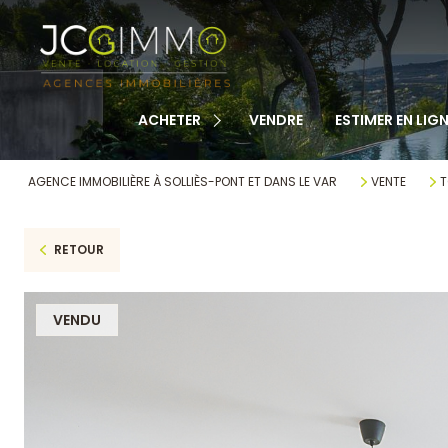
TOUS NOS BIENS
APPARTEMENTS
MAISONS
ACHETER
VENDRE
ESTIMER EN LIGN
TERRAINS
CABANONS
AGENCE IMMOBILIÈRE À SOLLIÈS-PONT ET DANS LE VAR
VENTE
T
MAISONS DE VILLAGE
RETOUR
AUTRE
VENDU