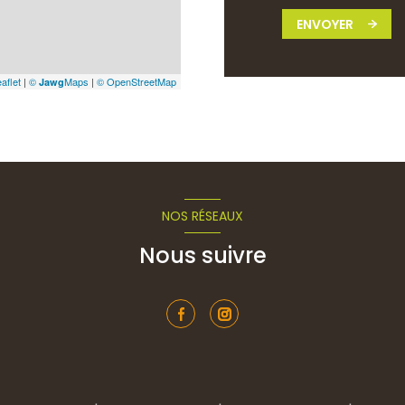
ENVOYER
aflet
|
©
Maps
|
© OpenStreetMap
Jawg
NOS RÉSEAUX
Nous suivre