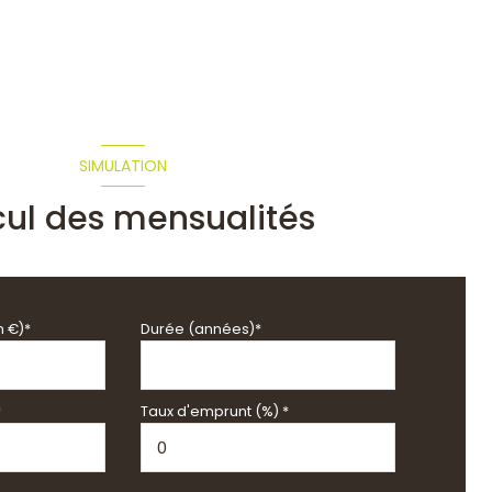
SIMULATION
cul des mensualités
n €)*
Durée (années)*
*
Taux d'emprunt (%) *