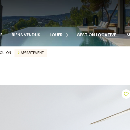
TOUS NOS BIENS
APPARTEMENTS
MAISONS
VEN
E
BIENS VENDUS
LOUER
GESTION LOCATIVE
I
GARAGES
LOC
CABANONS
OULON
APPARTEMENT
MAISONS DE VILLAGE
AUTRE