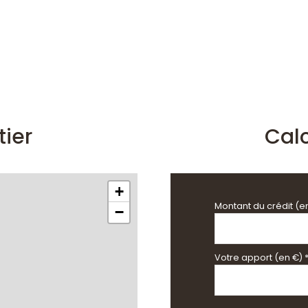
25.60 m²
tier
Cal
+
Montant du crédit (e
−
Votre apport (en €) 