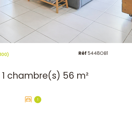
Réf
5448OB1
100)
Appartement 2 pièce(s) 1 chambre(s) 56 m²
1