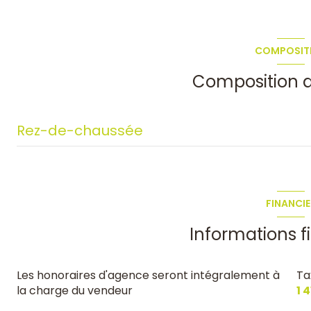
2 étage(s)
COMPOSIT
accès handicapé
Composition d
Rez-de-chaussée
salon/sejour
chambre
FINANCIE
salle d'eau
Informations f
WC
Les honoraires d'agence seront intégralement à
Ta
la charge du vendeur
1 
couloir