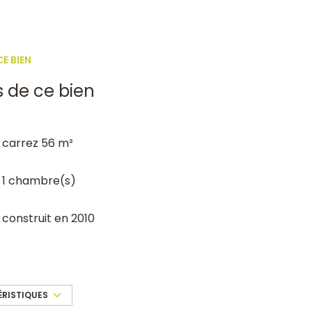
E BIEN
s de ce bien
carrez 56 m²
1 chambre(s)
construit en 2010
Chauffage individuel : convecteur
(electrique)
ÉRISTIQUES
1 côté(s) mitoyen(s)