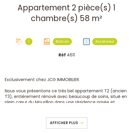
Appartement 2 pièce(s) 1
chambre(s) 58 m²
1
Balcon
Ascenseur
Réf
4611
Exclusivement chez JCG IMMOBILIER.
Nous vous présentons ce très bel appartement T2 (ancien
T3), entièrement rénové avec beaucoup de soins, situé en
plein cœur du Mourillon dans une résidence prisée et
sécurisée.
Cet appartement entièrement
climatisé
est situé au
AFFICHER PLUS
DERNIER ETAGE
avec ascenseur, et son balcon vous offre
une
VUE SPLENDIDE
vers la mer.