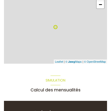
−
Leaflet
|
©
Maps
|
© OpenStreetMap
Jawg
SIMULATION
Calcul des mensualités