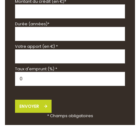
Montant du crédit (en €)*
Durée (années)*
Votre apport (en €) *
Taux d'emprunt (%) *
ENVOYER
* Champs obligatoires