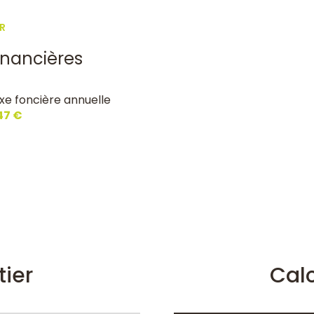
R
inancières
xe foncière annuelle
147 €
tier
Cal