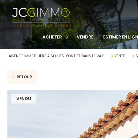
TOUS NOS BIENS
APPARTEMENTS
MAISONS
ACHETER
VENDRE
ESTIMER EN LIGN
TERRAINS
CABANONS
AGENCE IMMOBILIÈRE À SOLLIÈS-PONT ET DANS LE VAR
VENTE
S
MAISONS DE VILLAGE
RETOUR
AUTRE
VENDU