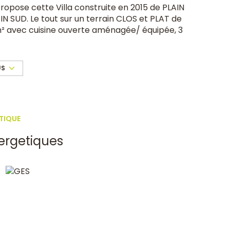
ropose cette Villa construite en 2015 de PLAIN
N SUD. Le tout sur un terrain CLOS et PLAT de
m² avec cuisine ouverte aménagée/ équipée, 3
WC intégré. Le garage de 12,40m² intègre un
son. A l'extérieur vous trouverez une terrasse
 la possibilité de garer au moins 3 voitures.
US
Chauffage par gainable (climatisation réversible
lé, Vide sanitaire, VMC, Assainissement tout à
RE, Finitions extérieures à terminer. Pas de
eur assuré !
TIQUE
ergetiques