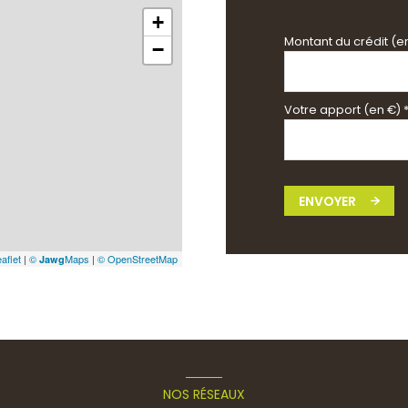
+
Montant du crédit (e
−
Votre apport (en €) 
ENVOYER
aflet
|
©
Maps
|
© OpenStreetMap
Jawg
NOS RÉSEAUX