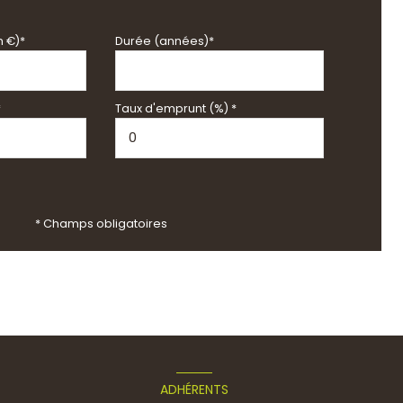
n €)*
Durée (années)*
*
Taux d'emprunt (%) *
* Champs obligatoires
ADHÉRENTS