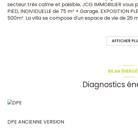
secteur très calme et paisible, JCG IMMOBILIER vous p
PIED, INDIVIDUELLE de 75 m² + Garage. EXPOSITION PLEI
500m². La villa se compose d'un espace de vie de 26 
chambres de 11m² avec placard, 1 salle de bains avec 
coin buanderie, il communique directement avec la mai
(prête à daller). Le terrain est clos par un portail avec
AFFICHER PL
Prestations : Double vitrage, Baie Alu, Fenêtres PVC, 
intégrée dans les plafonds), Cuisine équipée, Sol carre
l'égout ... Terrain piscinable. PAS DE TRAVAUX NECESSAI
copropriété (Terrain en pleine propriété). Coup de Co
BILAN ÉNERGÉ
Diagnostics én
DPE ANCIENNE VERSION