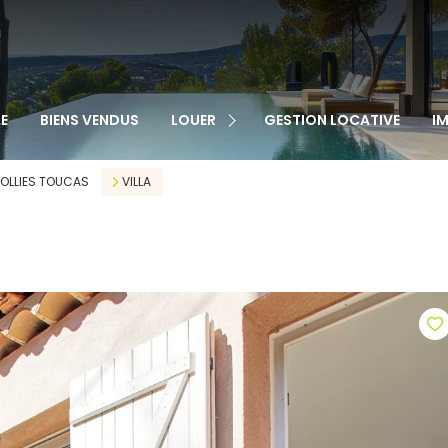
TOUS NOS BIENS
APPARTEMENTS
MAISONS
VEN
E
BIENS VENDUS
LOUER
GESTION LOCATIVE
I
GARAGES
LOC
CABANONS
OLLIES TOUCAS
VILLA
MAISONS DE VILLAGE
AUTRE