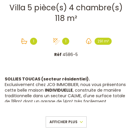
Villa 5 pièce(s) 4 chambre(s)
118 m²
1
1
291 m²
Réf
4586-5
SOLLIES TOUCAS (secteur résidentiel).
Exclusivement chez JCG IMMOBILIER, nous vous présentons
cette belle maison
INDIVIDUELLE
, construite de manière
traditionnelle dans un secteur CALME, d'une surface totale
de 118m² dont un garage de 14m² très facilement
ème
aménageable en 4
chambre ou bureau au même
étage que les 3 autres chambres, le tout sur un terrain
bien aménagé de 291m² avec piscine. Belle vue dégagée,
AFFICHER PLUS
sans vis-à-vis !
Elle se trouve en fond d'impasse et bénéficie d'une