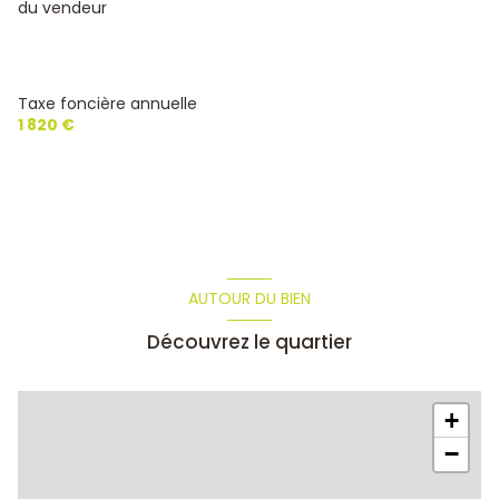
du vendeur
1 garage(s)
2 parking(s)
Taxe foncière annuelle
1 820 €
1 niveau(x)
terrasse
AUTOUR DU BIEN
Découvrez le quartier
+
−