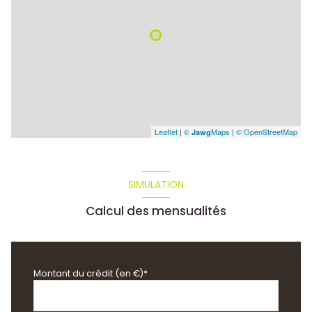
Leaflet
|
©
Maps
|
© OpenStreetMap
Jawg
SIMULATION
Calcul des mensualités
Montant du crédit (en €)*