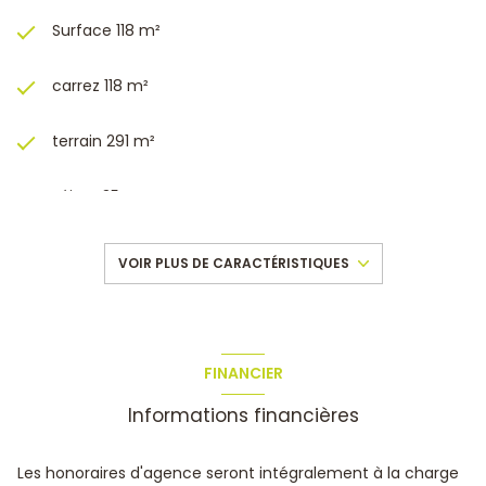
usage standard : entre 840 € et 1190 € par an. Prix moyens
Surface 118 m²
des énergies indexés au 01/01/2021.
Les informations sur les risques auxquels ce bien est
exposé sont disponibles sur le site Géorisques :
carrez 118 m²
www.georisques.gouv.fr
Votre conseiller Olivier BELTRAMONE -- Carte de
terrain 291 m²
collaborateur n°ADC8306 2020 000 243 617- Immatriculé
au RCS sous le n°844 110 429 RSAC Toulon - N° de police
d'assurance SPVie N° 7953.190/BOD3
séjour 35 m²
4 chambre(s)
VOIR PLUS DE CARACTÉRISTIQUES
1 salle(s) de bain
1 salle(s) d'eau
FINANCIER
Informations financières
cuisine séparée (semi-équipée)
Chauffage individuel : air pulsé (climatisation)
Les honoraires d'agence seront intégralement à la charge