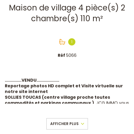
Maison de village 4 pièce(s) 2
chambre(s) 110 m²
1
Réf
5066
..............VENDU...................
Reportage photos HD complet et Visite virtuelle sur
notre site internet
SOLLIES TOUCAS (centre village proche toutes
commodités et parkings communaux.)
, JCG IMMO vous
propose en exclusivité et nulle part ailleurs cette belle
maison de village
sans travaux de 110 m
²
au cœur du
village au calme absolu, sans vis à vis avec une vue
AFFICHER PLUS
dominante imprenable.
Elle se compose :