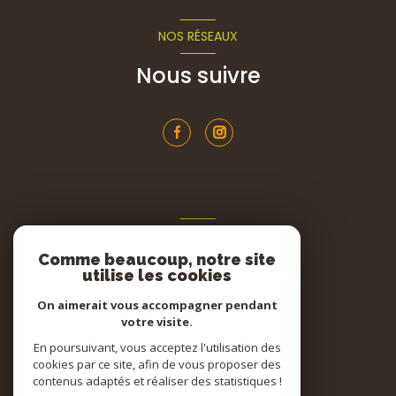
NOS RÉSEAUX
Nous suivre
ADHÉRENTS
Comme beaucoup, notre site
Nous adhérons
utilise les cookies
On aimerait vous accompagner pendant
votre visite.
En poursuivant, vous acceptez l'utilisation des
cookies par ce site, afin de vous proposer des
contenus adaptés et réaliser des statistiques !