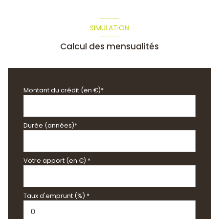
SIMULATION
Calcul des mensualités
Montant du crédit (en €)*
Durée (années)*
Votre apport (en €) *
Taux d'emprunt (%) *