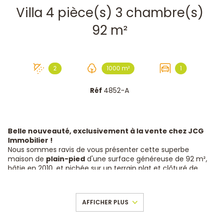
Villa 4 pièce(s) 3 chambre(s)
92 m²
2
1000 m²
1
Réf
4852-A
Belle nouveauté, exclusivement à la vente chez JCG
Immobilier !
Nous sommes ravis de vous présenter cette superbe
maison de
plain-pied
d'une surface généreuse de 92 m²,
bâtie en 2010, et nichée sur un terrain plat et clôturé de
1000 m². Idéalement située, cette propriété offre un cadre
de vie exceptionnel, alliant confort moderne et charme
intemporel.
AFFICHER PLUS
Caractéristiques principales :