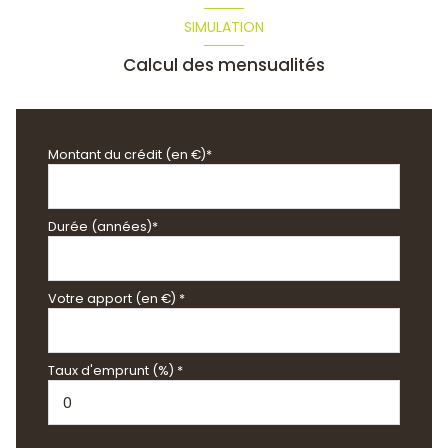
SIMULATION
Calcul des mensualités
Montant du crédit (en €)*
Durée (années)*
Votre apport (en €) *
Taux d'emprunt (%) *