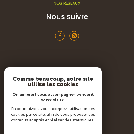
NOS RÉSEAUX
Nous suivre
ADHÉRENTS
Comme beaucoup, notre site
Nous adhérons
utilise les cookies
On aimerait vous accompagner pendant
votre visite.
En poursuivant, vous acceptez l'utilisation des
cookies par ce site, afin de vous proposer des
contenus adaptés et réaliser des statistiques !