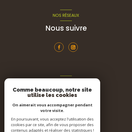
NOS RÉSEAUX
Nous suivre
ADHÉRENTS
Comme beaucoup, notre site
Nous adhérons
utilise les cookies
On aimerait vous accompagner pendant
votre visite.
En poursuivant, vous acceptez l'utilisation des
cookies par ce site, afin de vous proposer des
contenus adaptés et réaliser des statistiques !