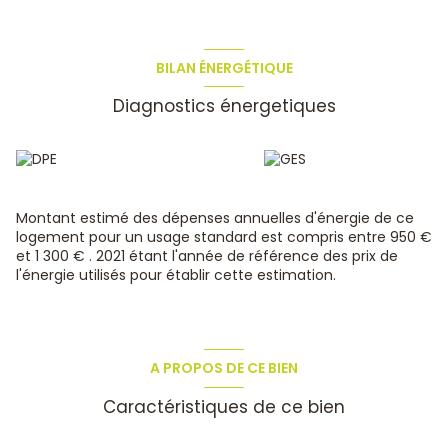
20m² communicant avec la cuisine. Des travaux de
rénovation sont à prévoir. La villa est batie sur vide sanitaire
très accessible et les combles sont sur plancher béton
(possiblité de réhaussser). Une visite virtuelle est disponible
BILAN ÉNERGÉTIQUE
sur notre site internet.
Diagnostics énergetiques
Taxe foncière : 1000€
Les informations sur les risques auxquels ce bien est
exposé sont disponibles sur le site Géorisques :
www.georisques.gouv.fr
Une visite virtuelle est disponible sur notre site.
ALLIOU Robin
Montant estimé des dépenses annuelles d'énergie de ce
Carte de collaborateur n°ADC83062024000000144
logement pour un usage standard est compris entre 950 €
Immatriculé au RCS sous le n° 819 826 561 RSAC Toulon
et 1 300 € . 2021 étant l'année de référence des prix de
N° de police d’assurance Allianz N° 57612747
l'énergie utilisés pour établir cette estimation.
A PROPOS DE CE BIEN
Caractéristiques de ce bien