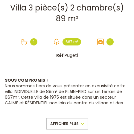
Villa 3 pièce(s) 2 chambre(s)
89 m²
1
667 m²
1
Réf
Puget1
SOUS COMPROMIS !
Nous sommes fiers de vous présenter en excusivité cette
villa INDIVIDUELLE de 89m² de PLAIN-PIED sur un terrain de
667m². Cette villa de 1975 est située dans un secteur
CALME et RÉSIDENTIEL non loin du centre du village et des
commodités. Elle se compose d'une entrée, d'un vaste
salon / salle à manger lumineux donnant sur une terrasse
en partie couverte exposée PLEIN SUD, une cuisine
AFFICHER PLUS
indépendante, 2 chambres, une salle de bains, un WC
indépendant et un garage avec mezzannine d'environ