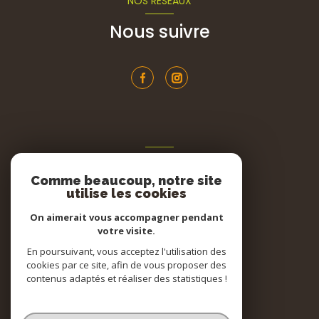
NOS RÉSEAUX
Nous suivre
ADHÉRENTS
Comme beaucoup, notre site
Nous adhérons
utilise les cookies
On aimerait vous accompagner pendant
votre visite.
En poursuivant, vous acceptez l'utilisation des
cookies par ce site, afin de vous proposer des
contenus adaptés et réaliser des statistiques !
© 2026 | Tous droits réservés