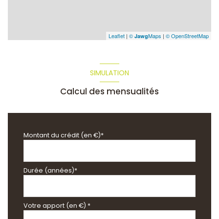
Leaflet
|
©
Maps
|
© OpenStreetMap
Jawg
SIMULATION
Calcul des mensualités
Montant du crédit (en €)*
Durée (années)*
Votre apport (en €) *