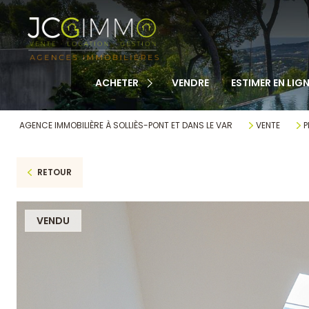
TOUS NOS BIENS
APPARTEMENTS
MAISONS
ACHETER
VENDRE
ESTIMER EN LIGN
TERRAINS
CABANONS
AGENCE IMMOBILIÈRE À SOLLIÈS-PONT ET DANS LE VAR
VENTE
P
MAISONS DE VILLAGE
RETOUR
AUTRE
VENDU