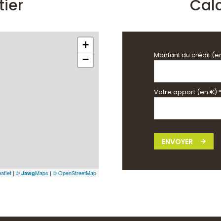
tier
Cal
+
Montant du crédit (e
−
Votre apport (en €) 
ENVOYER
aflet
|
©
Maps
|
© OpenStreetMap
Jawg