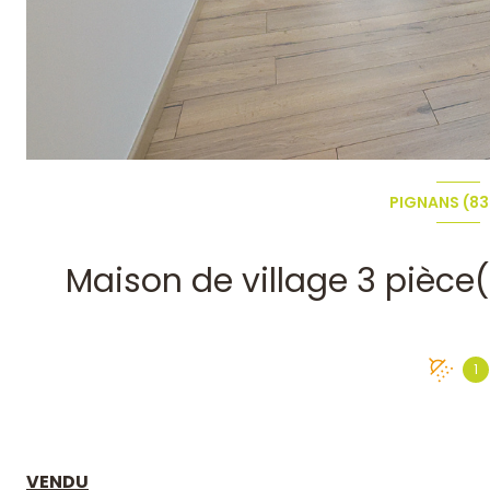
PIGNANS (8
1
VENDU