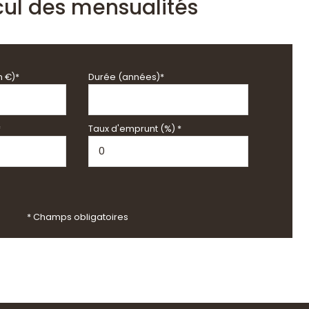
cul des mensualités
n €)*
Durée (années)*
*
Taux d'emprunt (%) *
* Champs obligatoires