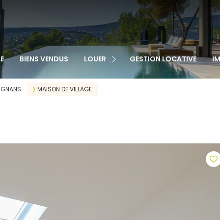
TOUS NOS BIENS
APPARTEMENTS
MAISONS
VEN
E
BIENS VENDUS
LOUER
GESTION LOCATIVE
I
GARAGES
LOC
CABANONS
IGNANS
MAISON DE VILLAGE
MAISONS DE VILLAGE
AUTRE