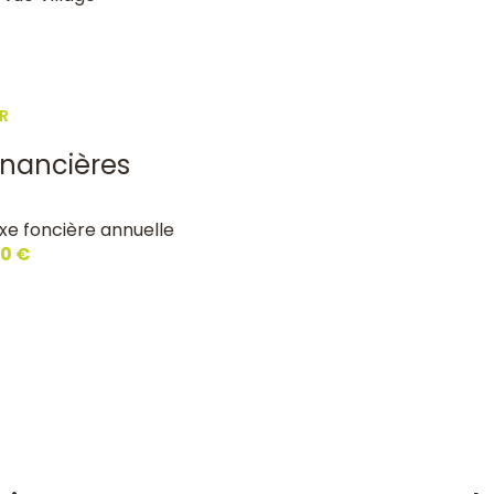
R
inancières
xe foncière annuelle
0 €