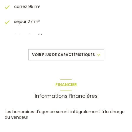
carrez 95 m²
séjour 27 m²
3 chambre(s)
1 salle(s) de bain
VOIR PLUS DE CARACTÉRISTIQUES
1 salle(s) d'eau
cuisine séparée (équipée)
FINANCIER
Informations financières
Chauffage central : chaudière (gaz)
exposition Sud
Les honoraires d'agence seront intégralement à la charge
du vendeur
2ème étage