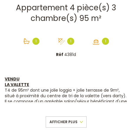
Appartement 4 pièce(s) 3
chambre(s) 95 m²
1
1
1
Réf
4381d
VENDU
LA VALETTE
T4 de 95m² dont une jolie loggia + jolie terrasse de 9m²,
situé à proximité du centre de tri de la valette (vers darty).
Il se compose d'un agréable salon/séjour bénéficiant d'une
jolie cuisine américaine semi-équipée séparée, trois
chambres, une salle de bains, une salle d'eau et WC.
L'appartement est parfaitement habitable en l'état, prévoir
AFFICHER PLUS
cependant quelques travaux de rafraîchissements. Il se
situe au 2ème etage sans ascenseur d'une copropriété