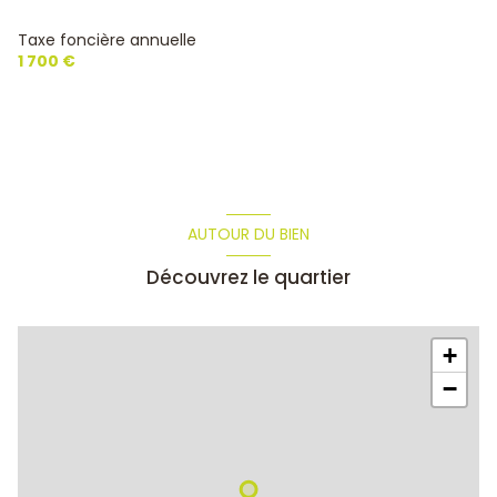
4 étage(s)
Taxe foncière annuelle
1 700 €
cave
terrasse
AUTOUR DU BIEN
Découvrez le quartier
+
−