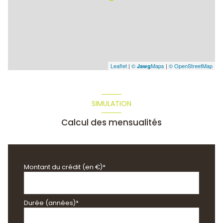
Leaflet
|
©
Maps
|
© OpenStreetMap
Jawg
SIMULATION
Calcul des mensualités
Montant du crédit (en €)*
Durée (années)*