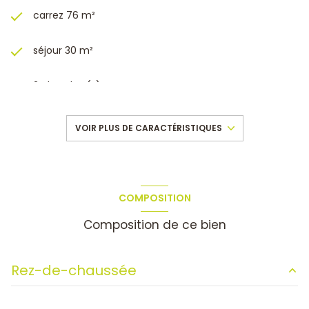
carrez 76 m²
séjour 30 m²
2 chambre(s)
1 salle(s) de bain
VOIR PLUS DE CARACTÉRISTIQUES
construit en 1963
cuisine séparée
COMPOSITION
Composition de ce bien
Chauffage central : autre (autre)
exposition Sud
Rez-de-chaussée
3ème étage
chambre
11 m²