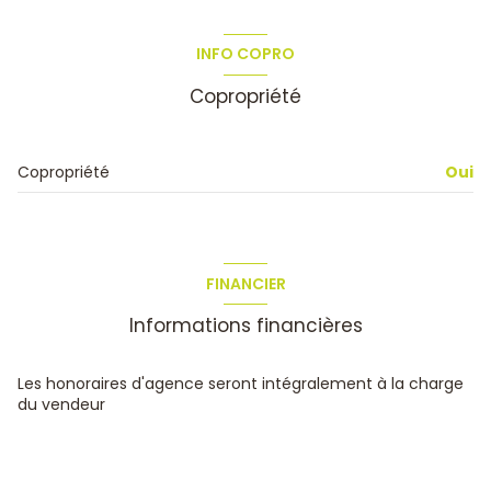
4 étage(s)
chambre
10 m²
INFO COPRO
cuisine
7.5 m²
vue Dégagée
Copropriété
salon/sejour
30 m²
terrasse
salle de bain
4.5 m²
Copropriété
Oui
chambre
4 m²
FINANCIER
Informations financières
Les honoraires d'agence seront intégralement à la charge
du vendeur