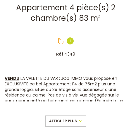
Appartement 4 pièce(s) 2
chambre(s) 83 m²
1
Réf
4349
VENDU
LA VALETTE DU VAR : JCG IMMO vous propose en
EXCLUSIVITE ce bel Appartement F4 de 76m2 plus une
grande loggia, situé au 3e étage sans ascenseur d'une
résidence au calme. Pas de vis à vis, vue dégagée sur le
parc, copropriété parfaitement entretenue (Façade faite
en 2019, tuyauterie et chaudière 2020, toiture ok...).
L'appartement se compose d'une cuisine séparée très
pratique, un salon/séjour de 30 m² bénéficiant d'une très
AFFICHER PLUS
belle terrasse + 2 chambres + 1 bureau, une salle de bains,
un WC indépendant, un cellier et de nombreux