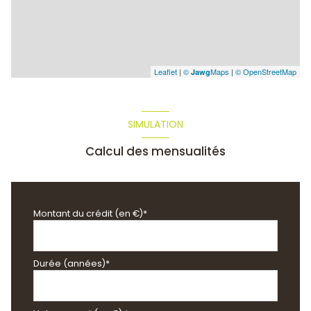
Leaflet
|
©
Maps
|
© OpenStreetMap
Jawg
SIMULATION
Calcul des mensualités
Montant du crédit (en €)*
Durée (années)*