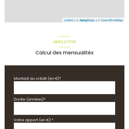
Leaflet
|
©
Maps
|
© OpenStreetMap
Jawg
SIMULATION
Calcul des mensualités
Montant du crédit (en €)*
Durée (années)*
Votre apport (en €) *