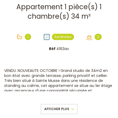
Appartement 1 pièce(s) 1
chambre(s) 34 m²
1
Ascenseur
3
Réf
4163av
VENDU. NOUVEAUTE OCTOBRE ! Grand studio de 34m2 en
bon état avec grande terrasse, parking privatif et cellier.
Très bien situé à Sainte Musse dans une résidence de
standing au calme, cet appartement se situe au 1er étage
avec ascenceur d'une copropriété sécurisée et
entretenue.
L'appartement est très lumineux car il bénéficie d'une
grande baie vitrée avec volet roulant électrique en double
AFFICHER PLUS
vitrage donnant sur une terrasse plein Sud d'environ 8m²
(possibilité de fermer la terrasse pour créer une loggia et