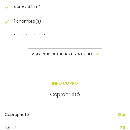
carrez 34 m²
1 chambre(s)
1 salle(s) de bain
construit en 1989
VOIR PLUS DE CARACTÉRISTIQUES
kitchenette (semi-équipée)
2 parking(s)
INFO COPRO
Copropriété
exposition Sud
1er étage
Copropriété
Oui
4 étage(s)
Lot n°
70