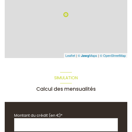
Leaflet
|
©
Maps
|
© OpenStreetMap
Jawg
SIMULATION
Calcul des mensualités
Montant du crédit (en €)*