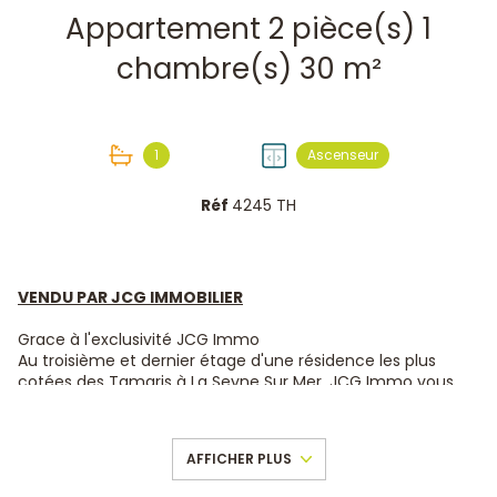
Appartement 2 pièce(s) 1
chambre(s) 30 m²
1
Ascenseur
Réf
4245 TH
VENDU PAR JCG IMMOBILIER
Grace à l'exclusivité JCG Immo
Au troisième et dernier étage d'une résidence les plus
cotées des Tamaris à La Seyne Sur Mer, JCG Immo vous
présente ce T2 de 30 m2 et son agréable terrasse.
Le coté vie se compose d’un salon séjour avec cuisine
ouverte aménagée et équipée, rénovée avec goût. Le
AFFICHER PLUS
salon se prolonge sur une belle terrasse verdoyante sans
aucun vis a vis. Coté nuit, 1 belle chambre, spacieuse et