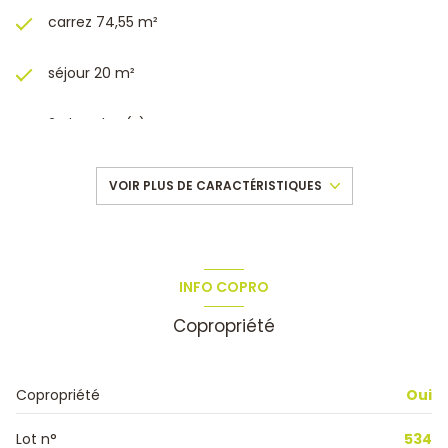
carrez 74,55 m²
séjour 20 m²
2 chambre(s)
1 salle(s) d'eau
VOIR PLUS DE CARACTÉRISTIQUES
construit en 1975
cuisine séparée (équipée)
INFO COPRO
Copropriété
Chauffage collectif : radiateur (gaz de ville)
1 garage(s)
Copropriété
Oui
exposition Sud
Lot n°
534