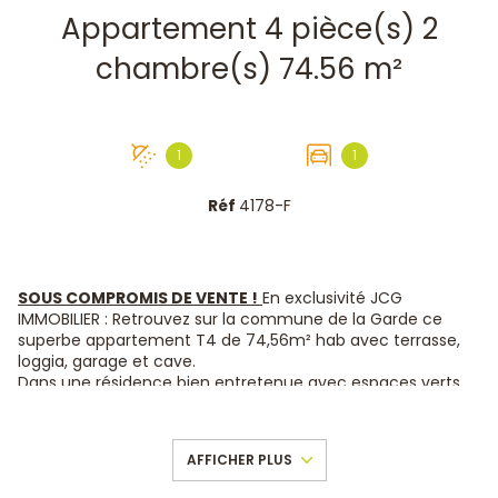
Appartement 4 pièce(s) 2
chambre(s) 74.56 m²
1
1
Réf
4178-F
SOUS COMPROMIS DE VENTE !
En exclusivité JCG
IMMOBILIER : Retrouvez sur la commune de la Garde ce
superbe appartement T4 de 74,56m² hab avec terrasse,
loggia, garage et cave.
Dans une résidence bien entretenue avec espaces verts
et nombreux stationnements, proche commodités et
transports en commun.
Cet appartement se compose d'une belle pièce de vie
AFFICHER PLUS
orientée plein SUD s'ouvrant sur une terrasse avec vue
dégage, une cuisine indépendante donnant sur une loggia