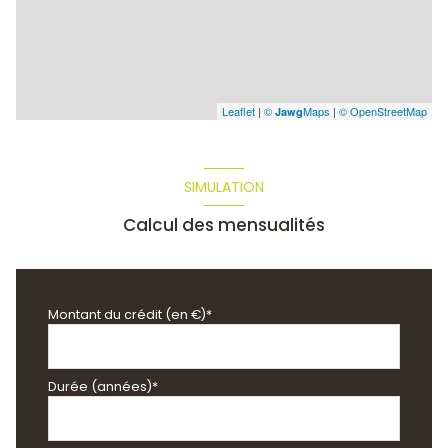
Leaflet
|
©
Maps
|
© OpenStreetMap
Jawg
SIMULATION
Calcul des mensualités
Montant du crédit (en €)*
Durée (années)*