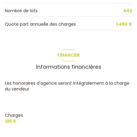
3ème étage
Nombre de lots
442
Quote part annuelle des charges
1 480 €
4 étage(s)
vue Dégagé
FINANCIER
cave
Informations financières
terrasse
Les honoraires d'agence seront intégralement à la charge
loggia
du vendeur
interphone
Charges
125 €