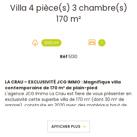
Villa 4 pièce(s) 3 chambre(s)
170 m²
1200 m²
1
Réf
5130
LA CRAU – EXCLUSIVITÉ JCG IMMO : Magnifique villa
contemporaine de 170 m² de plain-pied
L'agence JCG Immo La Crau est fiere de vous présenter en
exclusivité cette superbe villa de 170 m² (dont 30 m² de
garage), construite en 2020 avec des matériaux haut de
gamme et des prestations de qualité. Cette villa se situe
dans un cadre calme, sur un terrain plat, paysagé et
ensoleillé de 1200 m², entièrement clos.
AFFICHER PLUS
Calme absolu garanti !
La villa bénéficie d’une belle exposition sud-ouest, offrant