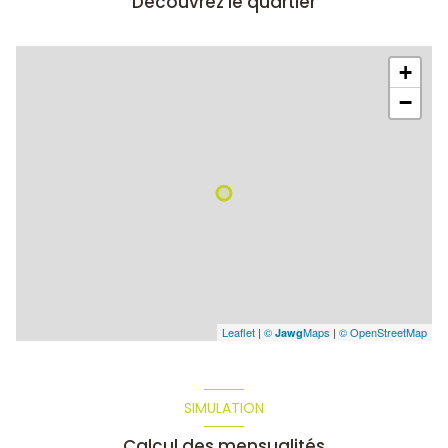
Découvrez le quartier
+
−
Leaflet
|
©
Maps
|
© OpenStreetMap
Jawg
SIMULATION
Calcul des mensualités