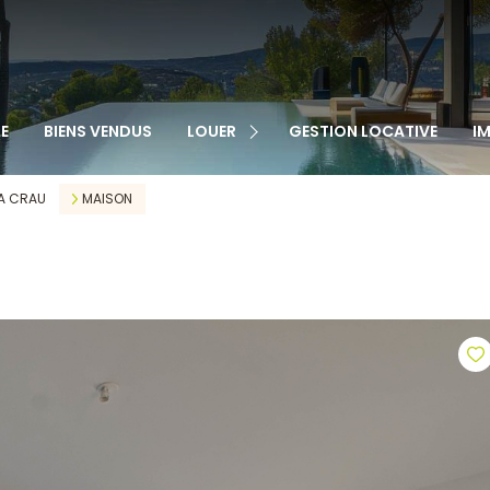
TOUS NOS BIENS
APPARTEMENTS
MAISONS
VEN
E
BIENS VENDUS
LOUER
GESTION LOCATIVE
I
GARAGES
LOC
CABANONS
A CRAU
MAISON
MAISONS DE VILLAGE
AUTRE