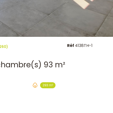
Réf
4138TH-1
260)
Maison 4 pièce(s) 3 chambre(s) 93 m²
293 m²