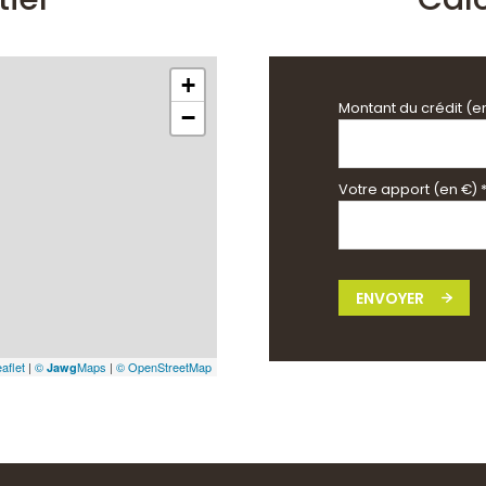
+
Montant du crédit (e
−
Votre apport (en €) 
ENVOYER
aflet
|
©
Maps
|
© OpenStreetMap
Jawg