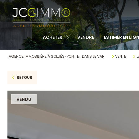
TOUS NOS BIENS
APPARTEMENTS
MAISONS
ACHETER
VENDRE
ESTIMER EN LIGN
TERRAINS
CABANONS
AGENCE IMMOBILIÈRE À SOLLIÈS-PONT ET DANS LE VAR
VENTE
L
MAISONS DE VILLAGE
RETOUR
AUTRE
VENDU