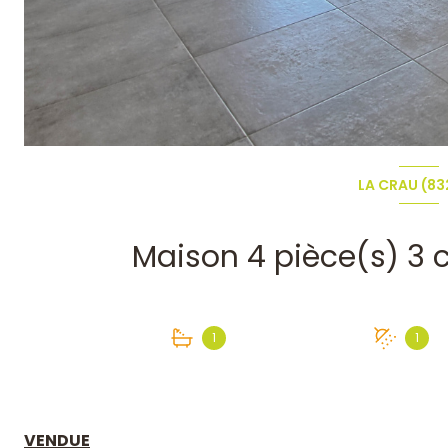
LA CRAU (83
1
1
VENDUE