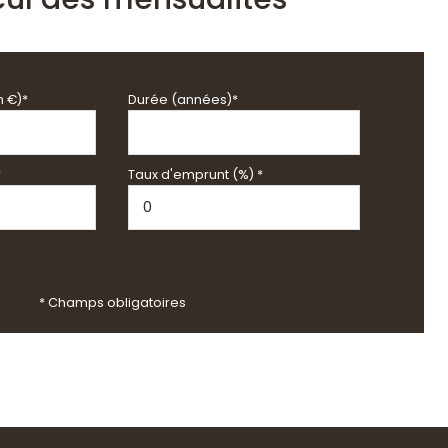
n €)*
Durée (années)*
*
Taux d'emprunt (%) *
* Champs obligatoires