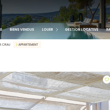
TOUS NOS BIENS
APPARTEMENTS
MAISONS
VEN
E
BIENS VENDUS
LOUER
GESTION LOCATIVE
I
GARAGES
LOC
CABANONS
A CRAU
APPARTEMENT
MAISONS DE VILLAGE
AUTRE