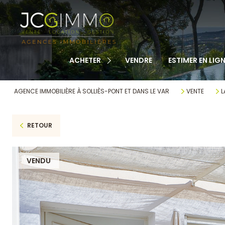
TOUS NOS BIENS
APPARTEMENTS
MAISONS
ACHETER
VENDRE
ESTIMER EN LIGN
TERRAINS
CABANONS
AGENCE IMMOBILIÈRE À SOLLIÈS-PONT ET DANS LE VAR
VENTE
L
MAISONS DE VILLAGE
RETOUR
AUTRE
VENDU