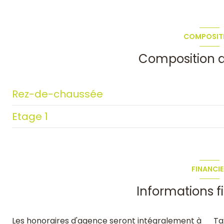
2 étage(s)
COMPOSIT
piscinable
Composition d
Rez-de-chaussée
Etage 1
salon/sejour
degagement
chambre
terrasse
salle d'eau
FINANCIE
chambre
Informations f
cellier
Les honoraires d'agence seront intégralement à
Ta