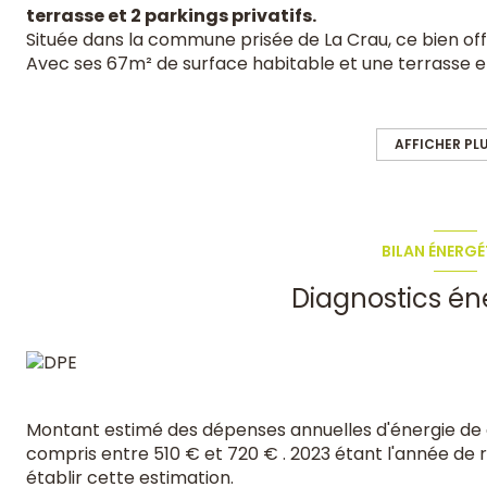
terrasse et 2 parkings privatifs.
Située dans la commune prisée de La Crau, ce bien off
Avec ses 67m² de surface habitable et une terrasse en
véritable bijou pour les amateurs de tranquillité.
Caractéristiques principales :
Surface habitable : 67m²
AFFICHER PL
Terrasse spacieuse : 23m²
Deux parkings privatifs juste devant.
Intérieur :
À l'intérieur, découvrez un agencement ast
accueille un séjour lumineux et climatisé, harmonieus
BILAN ÉNERGÉ
équipée. L'espace de vie est pensé pour offrir convivi
moments chaleureux en famille ou entre amis.
Diagnostics én
Chambres :
À l'étage, deux chambres accueillantes de
Ces espaces bien agencés assurent des nuits paisible
Extérieur :
Le bien s'accompagne d'une terrasse de 23m
ensoleillées ou pour organiser des repas conviviaux en p
sol.
Situation :
Implantée dans un quartier calme de La Cr
Montant estimé des dépenses annuelles d'énergie de
paisible tout en restant à proximité des commodités e
compris entre 510 € et 720 € . 2023 étant l'année de ré
En résumé :
Ce duplex représente une opportunité rare
établir cette estimation.