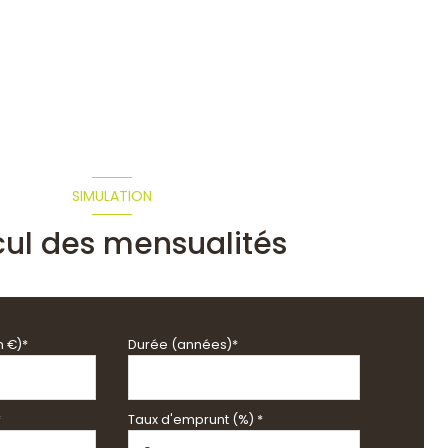
SIMULATION
cul des mensualités
n €)*
Durée (années)*
*
Taux d'emprunt (%) *