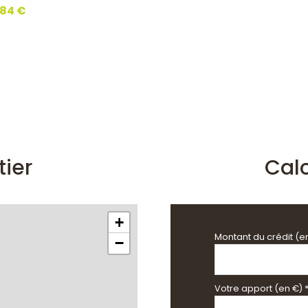
084 €
tier
Cal
+
Montant du crédit (e
−
Votre apport (en €) 