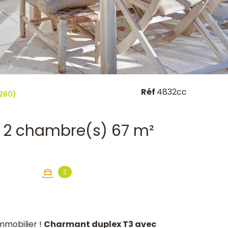
Réf
4832cc
260)
Appartement 3 pièce(s) 2 chambre(s) 67 m²
2
mmobilier !
Charmant duplex T3 avec