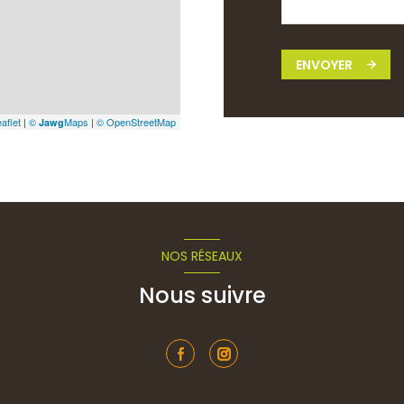
ENVOYER
aflet
|
©
Maps
|
© OpenStreetMap
Jawg
NOS RÉSEAUX
Nous suivre