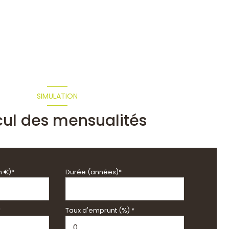
SIMULATION
cul des mensualités
n €)*
Durée (années)*
*
Taux d'emprunt (%) *