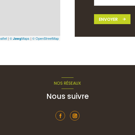
ENVOYER
aflet
|
©
Maps
|
© OpenStreetMap
Jawg
NOS RÉSEAUX
Nous suivre