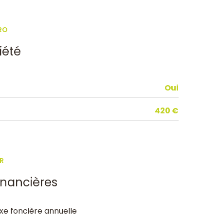
RO
iété
Oui
420 €
R
inancières
xe foncière annuelle