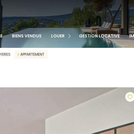
TOUS NOS BIENS
APPARTEMENTS
MAISONS
VEN
E
BIENS VENDUS
LOUER
GESTION LOCATIVE
I
GARAGES
LOC
CABANONS
YERES
APPARTEMENT
MAISONS DE VILLAGE
AUTRE