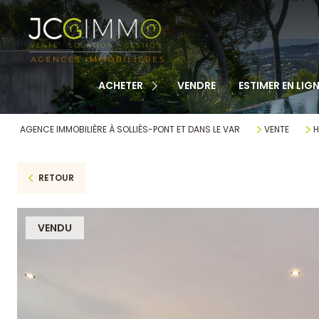
TOUS NOS BIENS
APPARTEMENTS
MAISONS
ACHETER
VENDRE
ESTIMER EN LIGN
TERRAINS
CABANONS
AGENCE IMMOBILIÈRE À SOLLIÈS-PONT ET DANS LE VAR
VENTE
H
MAISONS DE VILLAGE
RETOUR
AUTRE
VENDU