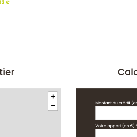
102 €
tier
Cal
+
Montant du crédit (e
−
Votre apport (en €) 