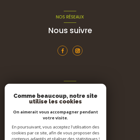
NOS RÉSEAUX
Nous suivre
ADHÉRENTS
Comme beaucoup, notre site
Nous adhérons
utilise les cookies
On aimerait vous accompagner pendant
votre visite.
En poursuivant, vous acceptez l'utilisation des
cookies par ce site, afin de vous proposer des
contenus adaptés et réaliser des statistiques !