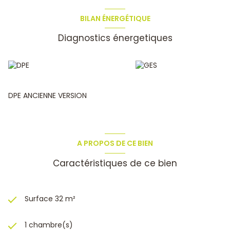
PVC doubles vitrage, cuisine équipée…
)
.
Vous profiterez également de tout le confort moderne.
BILAN ÉNERGÉTIQUE
Copropriété
bien entretenue avec ascenseur, Secteur
Diagnostics énergetiques
hyper recherché proche de toutes commodités, a l’entrée
de
Costebelle
.
À visiter sans tarder !
DPE ANCIENNE VERSION
A PROPOS DE CE BIEN
Caractéristiques de ce bien
Surface 32 m²
1 chambre(s)