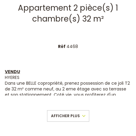
Appartement 2 pièce(s) 1
chambre(s) 32 m²
Réf
4468
VENDU
HYERES
Dans une BELLE copropriété, prenez possession de ce joli
T2
de 32 m² comme neuf, au
2 eme
étage avec sa terrasse
et son stationnement.
Coté
vie, vous profiterez d'un
lumineux salon exposé plein SUD, d’une cuisine ouverte
parfaitement optimisée et de qualité.
Vous profiterez aussi
d’une agréable terrasse vous permettant de déjeuner ou
AFFICHER PLUS
dîner dehors aux beaux jours.
Le côté nuit, une belle chambre, une jolie salle d'eau avec
WC.
L'appartement est en excellent état
(
Peintures, fenêtres