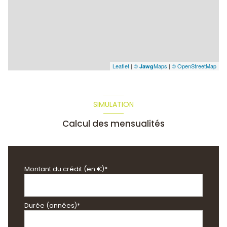
Leaflet
|
©
Maps
|
© OpenStreetMap
Jawg
SIMULATION
Calcul des mensualités
Montant du crédit (en €)*
Durée (années)*