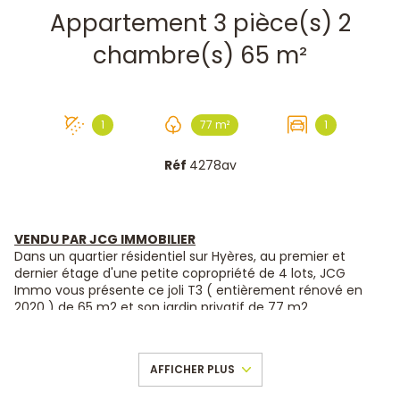
Appartement 3 pièce(s) 2
chambre(s) 65 m²
1
77 m²
1
Réf
4278av
VENDU PAR JCG IMMOBILIER
Dans un quartier résidentiel sur Hyères, au premier et
dernier étage d'une petite copropriété de 4 lots, JCG
Immo vous présente ce joli T3 ( entièrement rénové en
2020 ) de 65 m2 et son jardin privatif de 77 m2.
Le coté vie se compose d’un charmant hall d’entrée, d’une
belle pièce à vivre lumineuse et climatisée ainsi qu’une
cuisine ouverte ( aménagée et équipée ).
AFFICHER PLUS
Coté nuit, 2 belles chambres avec dressing intégré. Une
salle d’eau avec douche à l’italienne. Ce joli appartement