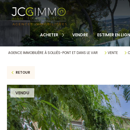
TOUS NOS BIENS
APPARTEMENTS
MAISONS
ACHETER
VENDRE
ESTIMER EN LIGN
TERRAINS
CABANONS
AGENCE IMMOBILIÈRE À SOLLIÈS-PONT ET DANS LE VAR
VENTE
C
MAISONS DE VILLAGE
RETOUR
AUTRE
VENDU