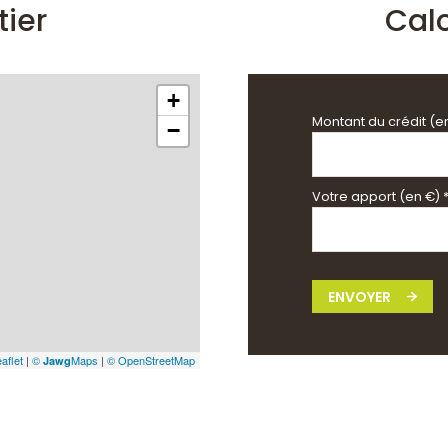
tier
Cal
+
Montant du crédit (e
−
Votre apport (en €) 
ENVOYER
aflet
|
©
Maps
|
© OpenStreetMap
Jawg