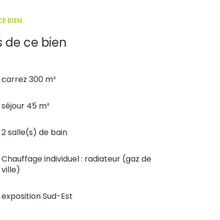
E BIEN
agé avec ses magnifiques voûtes, ses
s de ce bien
ment distincts
carrez 300 m²
rts en commun.
du jour à prévoir.
séjour 45 m²
2 salle(s) de bain
=e6c8a30f-d315-4fde-b657-64226877e73d
Chauffage individuel : radiateur (gaz de
000 171 752 Immatriculé au RCS sous le n° 477
ville)
Vie N° 60127822
exposition Sud-Est