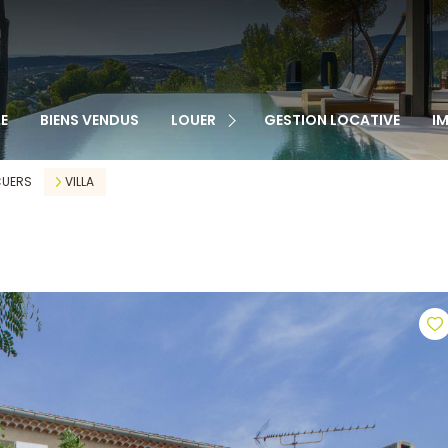
TOUS NOS BIENS
APPARTEMENTS
MAISONS
VEN
E
BIENS VENDUS
LOUER
GESTION LOCATIVE
I
GARAGES
LOC
CABANONS
UERS
VILLA
MAISONS DE VILLAGE
AUTRE