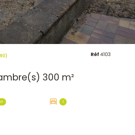
Réf
4103
390)
Villa 9 pièce(s) 4 chambre(s) 300 m²
m²
1