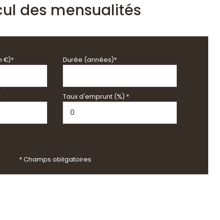
cul des mensualités
n €)*
Durée (années)*
*
Taux d'emprunt (%) *
* Champs obligatoires