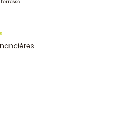
terrasse
R
inancières