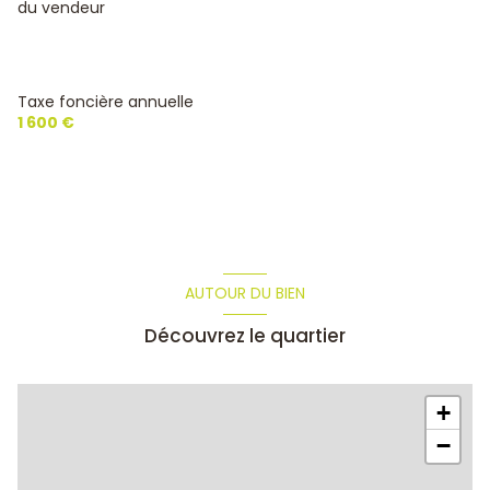
du vendeur
2 parking(s)
1 côté(s) mitoyen(s)
Taxe foncière annuelle
1 600 €
1 niveau(x)
terrasse
AUTOUR DU BIEN
Découvrez le quartier
+
−