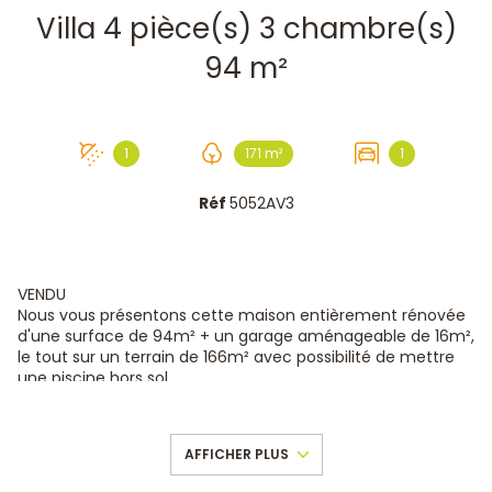
Villa 4 pièce(s) 3 chambre(s)
94 m²
1
171 m²
1
Réf
5052AV3
VENDU
Nous vous présentons cette maison entièrement rénovée
d'une surface de 94m² + un garage aménageable de 16m²,
le tout sur un terrain de 166m² avec possibilité de mettre
une piscine hors sol.
Bâtie en 2000, elle est très agréable à vivre car elle dispose
de jolies prestations, et entièrement clôturée dans un
lotissement résidentiel vers l'entrée de Cuers, au calme et
AFFICHER PLUS
dans un secteur bien fréquenté.
Au REZ DE CHAUSSEE, un grand salon/séjour lumineux avec