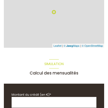
Leaflet
|
©
Maps
|
© OpenStreetMap
Jawg
SIMULATION
Calcul des mensualités
Montant du crédit (en €)*