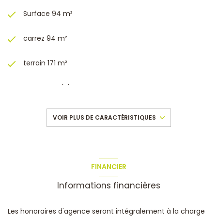
Surface 94 m²
carrez 94 m²
terrain 171 m²
3 chambre(s)
1 salle(s) d'eau
VOIR PLUS DE CARACTÉRISTIQUES
construit en 2000
cuisine américaine (équipée)
FINANCIER
Informations financières
Chauffage individuel : air pulsé (climatisation)
1 garage(s)
Les honoraires d'agence seront intégralement à la charge