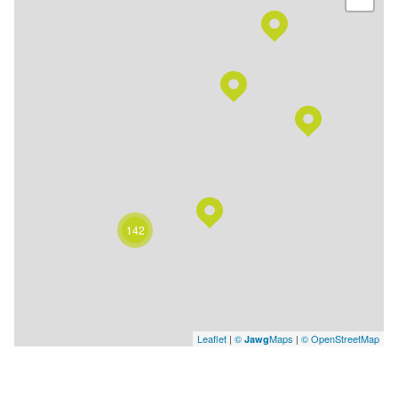
142
Leaflet
|
©
Maps
|
© OpenStreetMap
Jawg