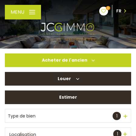
0
FR
MENU
Acheter
de l'ancien
Louer
De l'ancien
De l'immo pro
Estimer
à l'année
De l'immo pro
Type de bien
1
1
Localisation