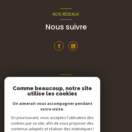
NOS RÉSEAUX
Nous suivre
ADHÉRENTS
Comme beaucoup, notre site
Nous adhérons
utilise les cookies
On aimerait vous accompagner pendant
votre visite.
En poursuivant, vous acceptez l'utilisation des
cookies par ce site, afin de vous proposer des
contenus adaptés et réaliser des statistiques !