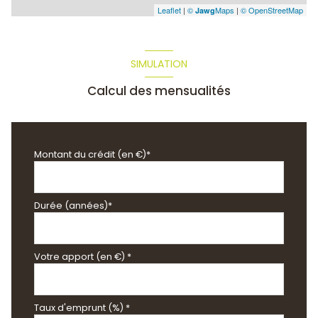
Leaflet
|
©
Maps
|
© OpenStreetMap
Jawg
SIMULATION
Calcul des mensualités
Montant du crédit (en €)*
Durée (années)*
Votre apport (en €) *
Taux d'emprunt (%) *