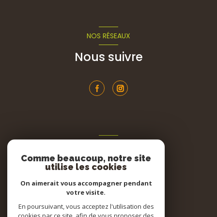
NOS RÉSEAUX
Nous suivre
ADHÉRENTS
Comme beaucoup, notre site
Nous adhérons
utilise les cookies
On aimerait vous accompagner pendant
votre visite.
En poursuivant, vous acceptez l'utilisation des
cookies par ce site, afin de vous proposer des