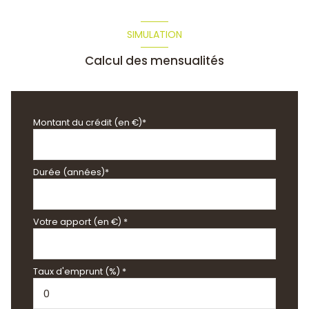
SIMULATION
Calcul des mensualités
Montant du crédit (en €)*
Durée (années)*
Votre apport (en €) *
Taux d'emprunt (%) *