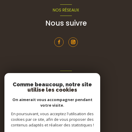
NOS RÉSEAUX
Nous suivre
ADHÉRENTS
Comme beaucoup, notre site
Nous adhérons
utilise les cookies
On aimerait vous accompagner pendant
votre visite.
En poursuivant, vous acceptez l'utilisation des
cookies par ce site, afin de vous proposer des
contenus adaptés et réaliser des statistiques !