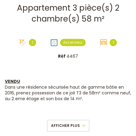
Appartement 3 pièce(s) 2
chambre(s) 58 m²
1
Ascenseur
1
Réf
4467
VENDU
Dans une résidence sécurisée haut de gamme bâtie en
2016, prenez possession de ce joli T3 de 58m² comme neuf,
au 2 eme étage et son box de 14 m².
Coté vie, vous profiterez d'un lumineux salon, d’une cuisine
ouverte parfaitement optimisée et de qualité. Vous
profiterez aussi d’une agréable terrasse vous permettant
AFFICHER PLUS
de déjeuner ou dîner dehors au beaux jours.
Le côté nuit, lui, se divise en 2 belles chambres avec