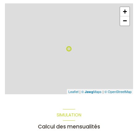
+
−
Leaflet
|
©
Maps
|
© OpenStreetMap
Jawg
SIMULATION
Calcul des mensualités