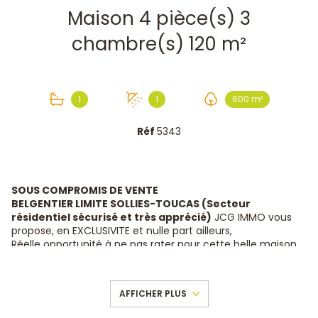
Maison 4 pièce(s) 3
chambre(s) 120 m²
1
1
600 m²
Réf
5343
SOUS COMPROMIS DE VENTE
BELGENTIER LIMITE SOLLIES-TOUCAS (Secteur
résidentiel sécurisé et très apprécié)
JCG IMMO vous
propose, en EXCLUSIVITE et nulle part ailleurs,
Réelle opportunité à ne pas rater pour cette belle maison
T4 de
120 m²
totalement individuelle construite en 2002
sur un terrain clos de
600 m² avec piscine et garage.
Vous profiterez d'une
vue dominante imprenable,
AFFICHER PLUS
magnifique et reposante.
La villa se compose :