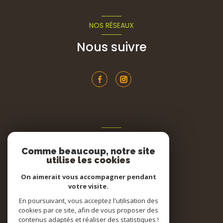
NOS RÉSEAUX
Nous suivre
ADHÉRENTS
Comme beaucoup, notre site
Nous adhérons
utilise les cookies
On aimerait vous accompagner pendant
votre visite.
En poursuivant, vous acceptez l'utilisation des
cookies par ce site, afin de vous proposer des
contenus adaptés et réaliser des statistiques !