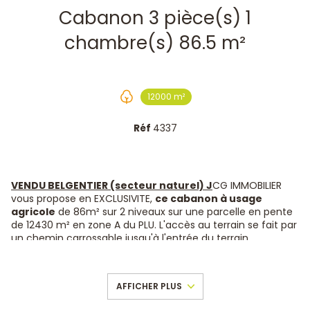
Cabanon 3 pièce(s) 1
chambre(s) 86.5 m²
12000 m²
Réf
4337
VENDU BELGENTIER (secteur naturel) J
CG IMMOBILIER
vous propose en EXCLUSIVITE,
ce cabanon à usage
agricole
de 86m² sur 2 niveaux sur une parcelle en pente
de 12430 m² en zone A du PLU. L'accès au terrain se fait par
un chemin carrossable jusqu'à l'entrée du terrain.
En bordure de terrain vous accéderez au cabanon par un
chemin de terre déjà tracé et prêt si besoin à recevoir un
revêtement type tout venant recyclé.
AFFICHER PLUS
Le cabanon se compose
au rez de chaussée (43 m²)
,
d'une pièce à vivre avec cheminée et cuisine ouverte, 1