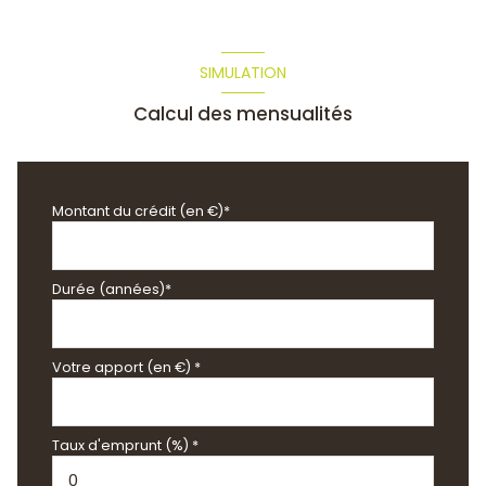
SIMULATION
Calcul des mensualités
Montant du crédit (en €)*
Durée (années)*
Votre apport (en €) *
Taux d'emprunt (%) *