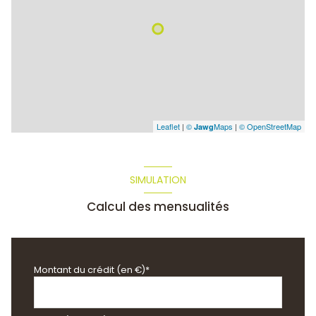
Leaflet
|
©
Maps
|
© OpenStreetMap
Jawg
SIMULATION
Calcul des mensualités
Montant du crédit (en €)*