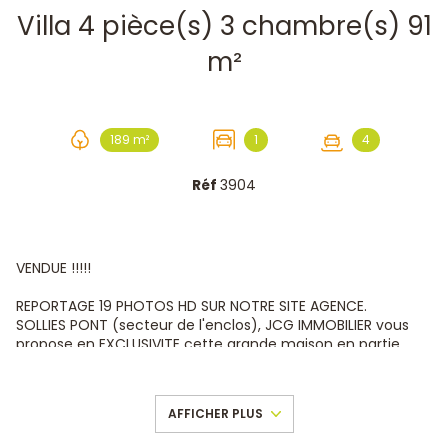
Villa 4 pièce(s) 3 chambre(s) 91
m²
189 m²
1
4
Réf
3904
VENDUE !!!!!
REPORTAGE 19 PHOTOS HD SUR NOTRE SITE AGENCE.
SOLLIES PONT (secteur de l'enclos), JCG IMMOBILIER vous
propose en EXCLUSIVITE cette grande maison en partie
mitoyenne, d'une surface de plancher de 126m² en R+3
dont 35 m² de garage !. Le tout sur un terrain clos de
189m².
AFFICHER PLUS
La villa se compose :
Au Rez de chaussée, une entrée avec 2 grands