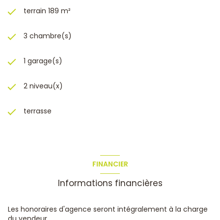
Notre avis : La maison est de construction traditionnelle
terrain 189 m²
(1983), bien organisée, fonctionnelle, TRES BIEN ENTRETENUE
!, proche de toutes les commodités, au calme et sans vis à
3 chambre(s)
vis. A VOIR SANS TARDER.
LEMOINE Laurent Carte de collaborateur n°ADC8306 2016
000 030 389 Enregistré au registre du commerce n° 790
1 garage(s)
633 259 RSAC ToulonN° de police d’assurance Allianz IARD
Police N° 59 661 778
2 niveau(x)
terrasse
FINANCIER
Informations financières
Les honoraires d'agence seront intégralement à la charge
du vendeur