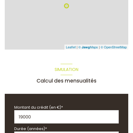
Leaflet
|
©
Maps
|
© OpenStreetMap
Jawg
SIMULATION
Calcul des mensualités
Montant du crédit (en €)*
Durée (années)*