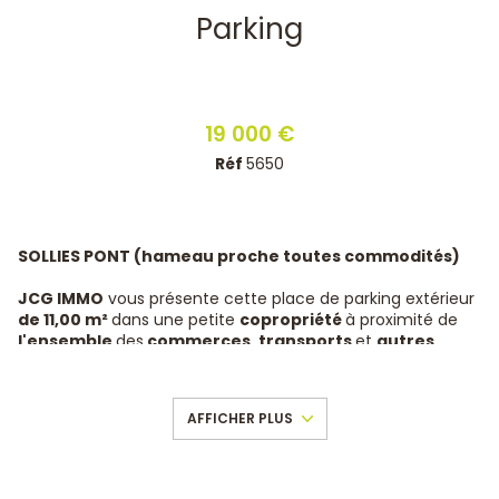
Parking
19 000 €
Réf
5650
SOLLIES PONT (hameau proche toutes commodités)
JCG IMMO
vous présente cette place de parking extérieur
de 11,00 m²
dans une petite
copropriété
à proximité de
l'ensemble
des
commerces, transports
et
autres
commodités.
Il est situé dans un espace fermé à l'entrée d'un hameau
AFFICHER PLUS
et à faible distances de l'ensemble des habitations.
A visiter RAPIDEMENT ! POTENTIEL LOCATIF ! FORTE
DEMANDE !