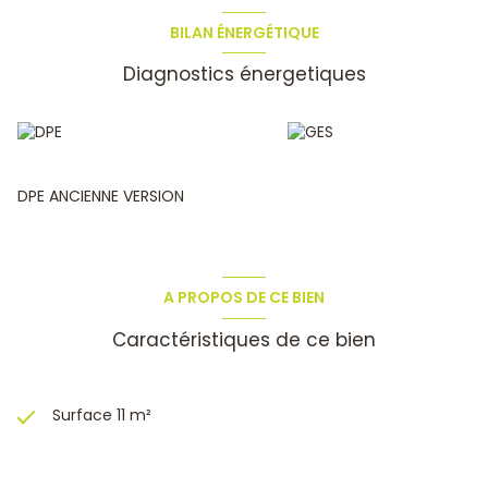
NBRE DE LOTS :
9
(dont 5 lots à usage d'habitation).
Lot n°
BILAN ÉNERGÉTIQUE
8
: 12/1000 èmes de copropriété et de charges.
Diagnostics énergetiques
TAXES FONCIERES 2025 :
61 € (quote-part pour 3 lots).
Le prix affiché inclus les honoraires d'agence. Jacques de
Lacretelle Immatriculé au RCS sous le n° 820 251 809 RSAC
Toulon N° de police d’assurance Allianz Actif Pro 60 594 67
DPE ANCIENNE VERSION
A PROPOS DE CE BIEN
Caractéristiques de ce bien
Surface 11 m²