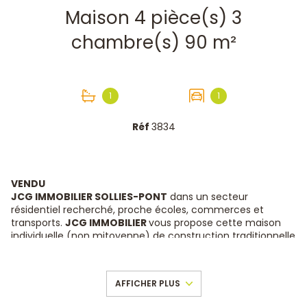
Maison 4 pièce(s) 3
chambre(s) 90 m²
1
1
Réf
3834
VENDU
JCG IMMOBILIER SOLLIES-PONT
dans un secteur
résidentiel recherché, proche écoles, commerces et
transports.
JCG IMMOBILIER
vous propose cette maison
individuelle (non mitoyenne) de construction traditionnelle
T4 en R+1 de 90 m² environ + garage
attenant/communiquant de 22m² le tout sur une parcelle
de 315 m² avec jardin clos et piscinable. Elle se compose au
AFFICHER PLUS
RDC d'une entrée avec placard, 1 espace de vie de 37m²
intégrant 1 cuisine ouverte aménagée, 1 WC et 1 garage