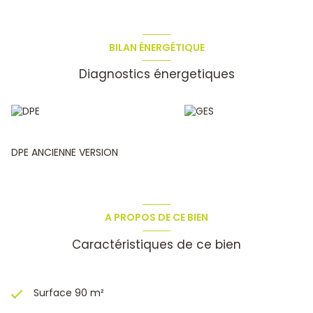
avec mezzanine de stockage + coin buanderie. A l'étage,
vous trouverez 3 chambres (12,13m², 12,09m² et 11,49 m²) et
1 salle de bains. Fenêtres double vitrage PVC, poêle à bois,
radiateurs éléctriques, vide sanitaire, tout à l'égout, eau de
BILAN ÉNERGÉTIQUE
ville. Possibilité de garer 2 véhicules à l'extérieur. Bon état
Diagnostics énergetiques
général (rafraichissement à prévoir). Taxe foncière : 1086
€.
PHOTOS SUPPLEMENTAIRES
disponibles sur notre site. Le
prix affiché inclus les honoraires d'agence. Jacques de
Lacretelle immatriculé au RCS sous le n° 820 251 809 RSAC
Toulon N° de police d’assurance Allianz Actif Pro 60 594
675
DPE ANCIENNE VERSION
A PROPOS DE CE BIEN
Caractéristiques de ce bien
Surface 90 m²