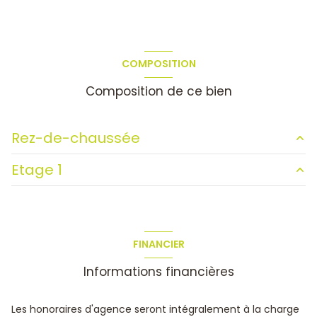
COMPOSITION
Composition de ce bien
Rez-de-chaussée
Etage 1
salon/sejour
26.32 m²
cuisine
10.04 m²
salle de bain
5.07 m²
garage
22 m²
chambre
12.13 m²
FINANCIER
entrée
4.06 m²
chambre
11.49 m²
Informations financières
WC
2.18 m²
chambre
12.09 m²
Les honoraires d'agence seront intégralement à la charge