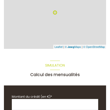
Leaflet
|
©
Maps
|
© OpenStreetMap
Jawg
SIMULATION
Calcul des mensualités
Montant du crédit (en €)*