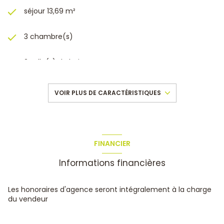
isolation récente, fenêtres avec double vitrage ....
séjour 13,69 m²
A visiter rapidement, coup de coeur assuré !
Taxes foncières : 915 €
3 chambre(s)
Photos HD et visite virtuelle disponible sur notre site
www.jcgimmo.com
2 salle(s) de bain
cuisine séparée (équipée)
VOIR PLUS DE CARACTÉRISTIQUES
Chauffage individuel : air pulsé (climatisation)
3 garage(s)
FINANCIER
Informations financières
1 parking(s)
exposition Sud-Ouest
Les honoraires d'agence seront intégralement à la charge
du vendeur
1 côté(s) mitoyen(s)