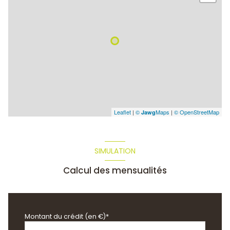
Leaflet
|
©
Maps
|
© OpenStreetMap
Jawg
SIMULATION
Calcul des mensualités
Montant du crédit (en €)*