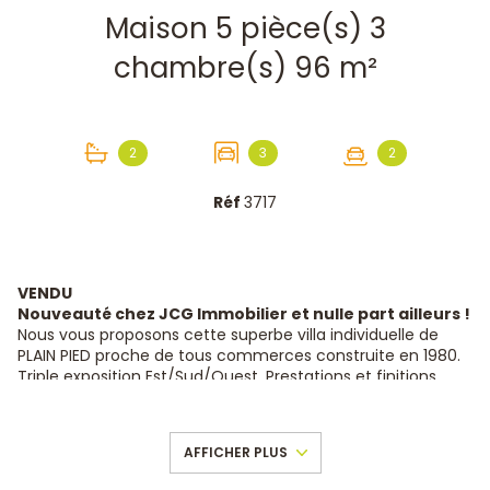
Maison 5 pièce(s) 3
chambre(s) 96 m²
2
3
2
Réf
3717
VENDU
Nouveauté chez JCG Immobilier et nulle part ailleurs !
Nous vous proposons cette superbe villa individuelle de
PLAIN PIED proche de tous commerces construite en 1980.
Triple exposition Est/Sud/Ouest. Prestations et finitions
irréprochables, entièrement rénovée en 2015 (aucun
travaux à prévoir), cette villa propose une surface
habitable d'environ 96m², sur un terrain plat et clos de
AFFICHER PLUS
530m². Vous n'avez plus qu'à poser vos valises !
La villa se compose d'1 entrée (6m²) avec placard , 1