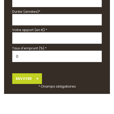
Durée (années)*
Votre apport (en €) *
Taux d'emprunt (%) *
ENVOYER
* Champs obligatoires