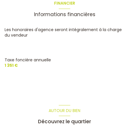
FINANCIER
chambre
9.8 m²
Informations financières
chambre
9.6 m²
salle d'eau
4.8 m²
Les honoraires d'agence seront intégralement à la charge
du vendeur
WC
1 m²
Garage aménageable (3ème chambre)
13.5 m²
Taxe foncière annuelle
1 351 €
AUTOUR DU BIEN
Découvrez le quartier