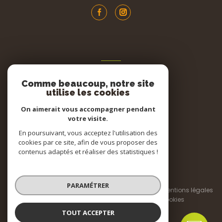
ADHÉRENTS
Comme beaucoup, notre site
Nous adhérons
utilise les cookies
On aimerait vous accompagner pendant
votre visite.
En poursuivant, vous acceptez l'utilisation des
cookies par ce site, afin de vous proposer des
contenus adaptés et réaliser des statistiques !
© 2026 | Tous droits réservés
PARAMÉTRER
Nos honoraires
Nos partenaires
Mentions légales
Admin
Politique RGPD
Cookies
TOUT ACCEPTER
Réalisé par :