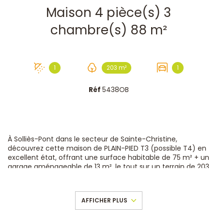
Maison 4 pièce(s) 3
chambre(s) 88 m²
1
203 m²
1
Réf
5438OB
À Solliès-Pont dans le secteur de Sainte-Christine,
découvrez cette maison de PLAIN-PIED T3 (possible T4) en
excellent état, offrant une surface habitable de 75 m² + un
garage aménageable de 13 m², le tout sur un terrain de 203
m².
C’est un vrai petit BIJOU ! La maison se compose d’un
grand salon/séjour de 45m² lumineux avec une jolie
AFFICHER PLUS
cuisine équipée, deux chambres confortables, une salle
d’eau moderne et un WC séparé. Le garage attenant, peut