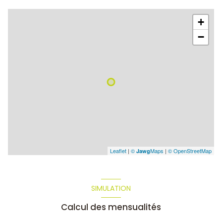
+
−
Leaflet
|
©
Maps
|
© OpenStreetMap
Jawg
SIMULATION
Calcul des mensualités