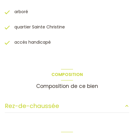
arboré
quartier Sainte Christine
accès handicapé
COMPOSITION
Composition de ce bien
Rez-de-chaussée
salon/sejour
45.5 m²
couloir
4 m²