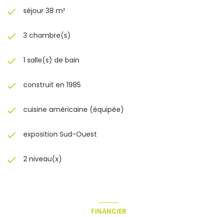
commerces, des axes routiers, des écoles .... sans
séjour 38 m²
oublier la possibilité de recharger sa voiture
électrique (borne HAGER 7kw)..
..
QUALITE TRES RARE, à
3 chambre(s)
visiter sans tarder !
LEMOINE Laurent Carte de collaborateur n°ADC 8306 2020
0000 243 616 Enregistré au registre du commerce n° 790
1 salle(s) de bain
633 259 RSAC Toulon N° de police d’assurance Allianz IARD
Police N° 59 661 778
construit en 1985
cuisine américaine (équipée)
exposition Sud-Ouest
2 niveau(x)
FINANCIER