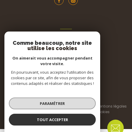
ADHÉRENTS
Comme beaucoup, notre site
Nous adhérons
utilise les cookies
On aimerait vous accompagner pendant
votre visite.
En poursuivant, vous acceptez l'utilisation des
cookies par ce site, afin de vous proposer des
contenus adaptés et réaliser des statistiques !
© 2026 | Tous droits réservés
PARAMÉTRER
Nos honoraires
Nos partenaires
Mentions légales
Admin
Politique RGPD
Cookies
TOUT ACCEPTER
Réalisé par :