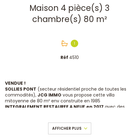
Maison 4 pièce(s) 3
chambre(s) 80 m²
1
Réf
4510
VENDUE !
SOLLIES PONT
(secteur résidentiel proche de toutes les
commodités),
JCG IMMO
vous propose cette villa
mitoyenne de 80 m² env construite en 1985
INTEGRALEMENT RESTAUREE A NEUF
en 2017
avec des
matériaux de qualité sur un terrain de 107m² env très bien
aménagé exposé NORD-EST / SUD-OUEST en
impasse et
AU CALME
.
AFFICHER PLUS
AU REZ DE CHAUSSEE
, vous trouverez un hall d'entrée
(5,7m²) très pratique avec placards, un salon/ salle à