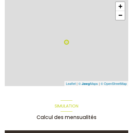
+
−
Leaflet
|
©
Maps
|
© OpenStreetMap
Jawg
SIMULATION
Calcul des mensualités