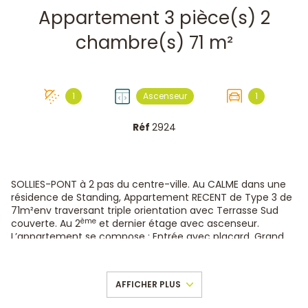
Appartement 3 pièce(s) 2
chambre(s) 71 m²
1
Ascenseur
1
Réf
2924
SOLLIES-PONT à 2 pas du centre-ville. Au CALME dans une
résidence de Standing, Appartement RECENT de Type 3 de
71m²env traversant triple orientation avec Terrasse Sud
ème
couverte. Au 2
et dernier étage avec ascenseur.
L’appartement se compose : Entrée avec placard, Grand
Salon climatisé/ Salle à manger/ Cuisine semi ouverte
aménagée équipée (31m²) donnant sur Terrasse sud
couverte (13m²). 2 chambres avec placard dont 1
AFFICHER PLUS
climatisée avec accès direct à la terrasse. 1 WC séparé
avec lave main. Salle de douches. Belles prestations : store