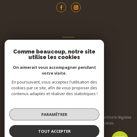
ADHÉRENTS
Comme beaucoup, notre site
Nous adhérons
utilise les cookies
On aimerait vous accompagner pendant
votre visite.
En poursuivant, vous acceptez l'utilisation des
cookies par ce site, afin de vous proposer des
contenus adaptés et réaliser des statistiques !
© 2026 | Tous droits réservés
PARAMÉTRER
Nos honoraires
Nos partenaires
Mentions légales
Admin
Politique RGPD
Cookies
TOUT ACCEPTER
Réalisé par :