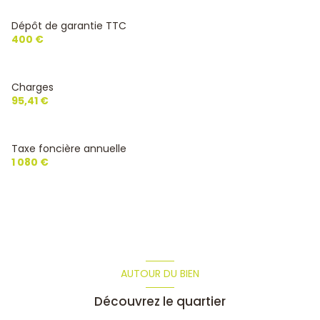
1 niveau(x)
Dépôt de garantie TTC
400 €
2ème étage
Charges
2 étage(s)
95,41 €
ascenseur
Taxe foncière annuelle
1 080 €
vue dégagée
cave
terrasse
AUTOUR DU BIEN
visiophone
Découvrez le quartier
accès handicapé