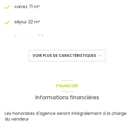
carrez 71 m²
séjour 22 m²
2 chambre(s)
1 salle(s) d'eau
VOIR PLUS DE CARACTÉRISTIQUES
construit en 2005
cuisine séparée (équipée)
FINANCIER
Informations financières
Chauffage individuel : radiateur (electrique)
1 garage(s)
Les honoraires d'agence seront intégralement à la charge
du vendeur
exposition Sud