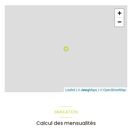
+
−
Leaflet
|
©
Maps
|
© OpenStreetMap
Jawg
SIMULATION
Calcul des mensualités