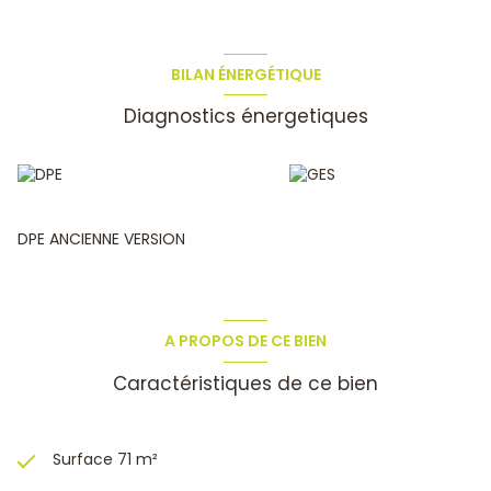
bane motorisé, Volets roulants tous motorisés, faïence
murale, carrelage intégral, belle cuisine. INCLUS 2 places de
parkings privés + 1 GARAGE hors sol + 1 Local à vélo
commun. PARFAIT ETAT. PAS DE TRAVAUX A PREVOIR.
BILAN ÉNERGÉTIQUE
Charges 95€/mois env. Copropriété de 36 logements. A
Diagnostics énergetiques
VOIR VITE !
DPE ANCIENNE VERSION
A PROPOS DE CE BIEN
Caractéristiques de ce bien
Surface 71 m²